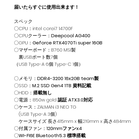
届いたらすぐに使用出来ます！
スペック
〇CPU：
intel corei7 14700F
〇CPUクーラー：
Deepcool AG400
〇GPU：
Geforce RTX4070Ti super 16GB
〇マザーボード：
B760 MSI製
裏USBポート数7個
（USB Type-A 6個 Type-C 1個）
〇メモリ：
DDR4-3200 16x2GB team製
〇SSD：
M.2 SSD Gen4 1TB 資料記載
〇HDD：
搭載無し
〇電源：850w gold
認証 ATX3.0対応
〇ケース：
ZALMAN i3 NEO TG
(USB Type-A 3個)
ケースサイズ 長さ415mm x 幅219mm x 高さ484mm
〇付属ファン：
120mmファンx4
〇
WI-FI6E Bluetooth5.3 標準搭載