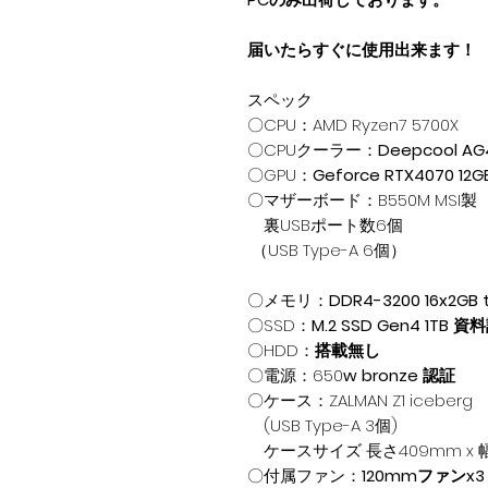
届いたらすぐに使用出来ます！
スペック
〇CPU：
AMD Ryzen7 5700X
〇CPUクーラー：
Deepcool AG
〇GPU：
Geforce RTX4070 12G
〇マザーボード：
B550M MSI製
裏USBポート数6個
（USB Type-A 6個）
〇メモリ：
DDR4-3200 16x2GB
〇SSD：
M.2 SSD Gen4 1TB 
〇HDD：
搭載無し
〇電源：650
w bronze 認証
〇ケース：
ZALMAN Z1 iceberg
(USB Type-A 3個)
ケースサイズ 長さ409mm x 幅2
〇付属ファン：
120mmファンx3