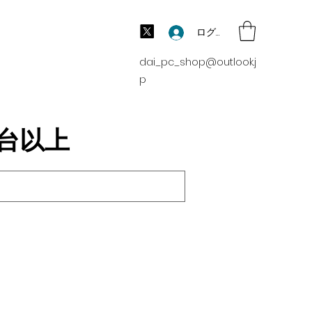
ログイン
dai_pc_shop@outlook.j
p
00台以上