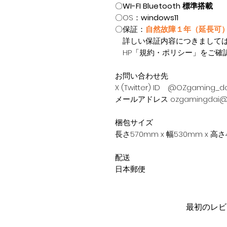
〇
WI-FI Bluetooth 標準搭載
〇OS：
windows11
〇保証：
自然故障１年（延長可
詳しい保証内容につきまして
HP「規約・ポリシー」をご確
お問い合わせ先
X (Twitter) ID @OZgaming_da
メールアドレス ozgamingdai@g
梱包サイズ
長さ570mm x 幅530mm x 高
配送
日本郵便
最初のレビ