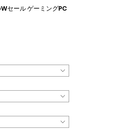
0 GWセール ゲーミングPC
価
格