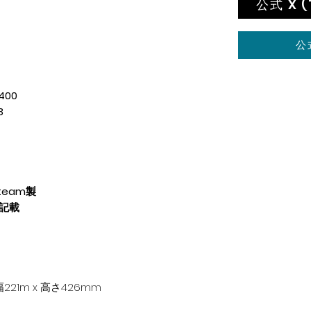
公式 X 
公
400
B
 team製
資料記載
21m x 高さ426mm