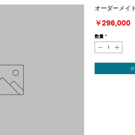
オーダーメイド 
￥296,000
数量
*
カ