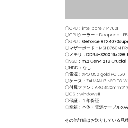
〇CPU：
intel corei7 14700F
〇CPUクーラー：Deepcool LE5
〇GPU：
Geforce RTX4070sup
〇マザーボード：
MSI B760M PR
〇メモリ：
DDR4-3200 16x2GB
〇SSD：
m.2 Gen4 2TB Crucial
〇HDD：
なし
〇電源：XPG 850 gold PCIE5.0
〇ケース：
ZALMAN i3 NEO TG W
〇付属ファン：ARGB120mmファ
〇OS：
windows11
〇保証：
１年保証
〇空箱：本体・電源ケーブルの
その他詳細はお送りしている見