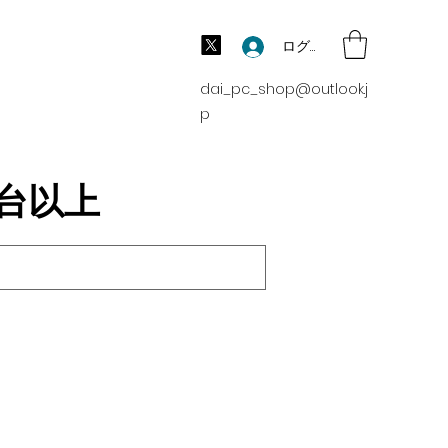
ログイン
dai_pc_shop@outlook.j
p
00台以上