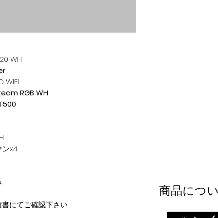
20 WH
er
O WIFI
 team RGB WH
 T500
H
ンx4
み
商品につ
積書にてご確認下さい