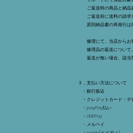
ご返送時の商品と納品書
ご返送前に送料の請求を
原則納品書の再発行は行
修理にて、当店からお客
修理品の返送について、
返送が無い場合、該当型
３，支払い方法について
・銀行振込
・クレジットカード・デ
・payPay払い
・LINEPay
・メルペイ
・paidy(ペイディ)