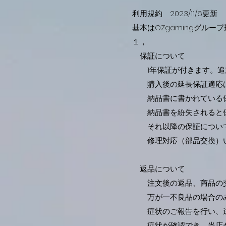
利用規約 2023/11/6更新
基本はOZgamingグルー
１，
保証について
1年保証が付きます。追加
購入後の延長保証適応は
納品書に書かれている保
納品書を紛失されると保
それ以降の保証について
修理対応（部品交換）
返品について
注文後の返品、商品の交
万が一不良品の場合のみ
症状のご報告を行い、送
症状が確認でき、当店が