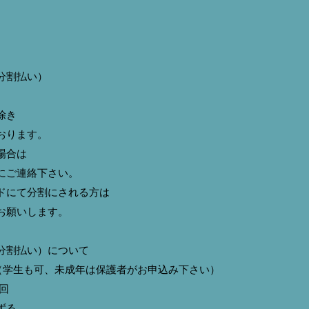
分割払い）
除き
おります。
場合は
ご連絡下さい。
にて分割にされる方は
願いします。
分割払い）について
（学生も可、未成年は保護者がお申込み下さい）
回
ずる