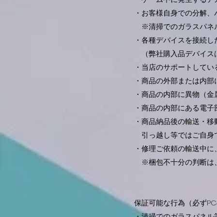
・お客様自身での分解、
※清掃でのガラスパネル
・各種デバイスを接続した
（弊社購入品デバイスは
・当店のサポートしている
・商品の外部または内部に
・商品の内部に異物（金属
・商品の内部にある電子部
・商品納品後の輸送・移動
引っ越し等ではご自身で
・修理ご依頼の輸送中に、
※梱包不十分の判断は、
保証可能な行為（必ずPC
・清掃でのガラスパネル