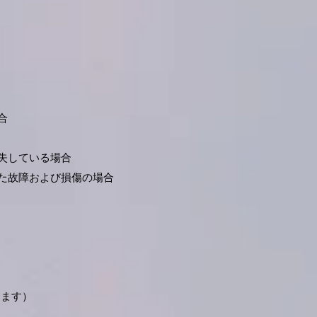
合
失している場合
た故障および損傷の場合
します）