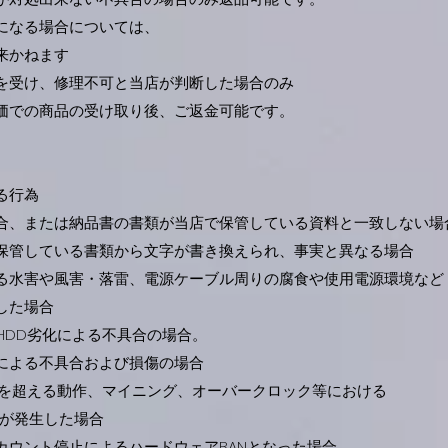
なる場合については、
来かねます
受け、修理不可と当店が判断した場合のみ
での商品の受け取り後、ご返金可能です。
る行為
、または納品書の書類が当店で保管している資料と一致しない場
管している書類から文字が書き換えられ、事実と異なる場合
水害や風害・落雷、電源ケーブル周りの腐食や
使用電源環境など
した場合
HDD
劣化による不具合の場合。
による不具合および損傷の場合
を超える動作、マイニング、オーバークロック等における
が発生した場合
ウント停止によるハードウェアBANとなった場合