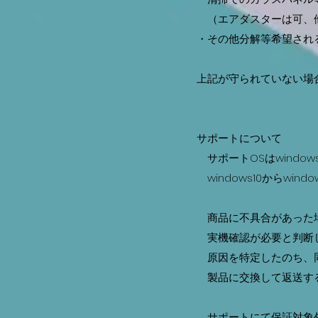
（エアダスターは可、他
・その他分解等希望される
上記が守られていない場
サポートについて
サポートOSはwindows 10
windows10からwin
商品に不具合があった場
実機確認が必要と判断し
原因を特定したのち、同
製品に交換して返送す
サポートにて保証対象外