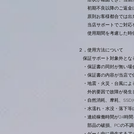
初期不良以降のご返金に
原則お客様都合では出
当店サポートでご対応を
使用期間を考慮した時価
２，使用方法について
保証サポート対象外とな
・保証書の同封が無い場合
・保証書の内容が当店で保
・地震・火災・台風による
外的要因で故障が発生
・
自然消耗、摩耗、SSD,
・水濡れ・水没・落下等
・連続稼働時間が24時間
部品の破損、PCの不調
・ゲーム中に発生するアカ