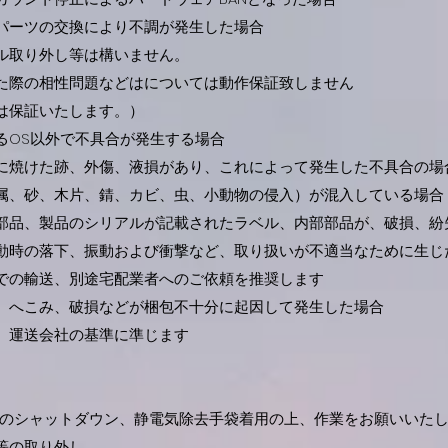
パーツの交換により不調が発生した場合
取り外し等は構いません。
際の相性問題などはについては動作保証致しません
保証いたします。）
OS以外で不具合が発生する場合
焼けた跡、外傷、液損があり、これによって発生した不具合の場
、砂、木片、錆、カビ、虫、小動物の侵入）が混入している場合
品、製品のシリアルが記載されたラベル、内部部品が、破損、紛
時の落下、振動および衝撃など、取り扱いが不適当なために生じ
の輸送、別途宅配業者へのご依頼を推奨します
へこみ、破損などが梱包不十分に起因して発生した場合
運送会社の基準に準じます
のシャットダウン、静電気除去手袋着用の上、作業をお願いいた
等の取り外し